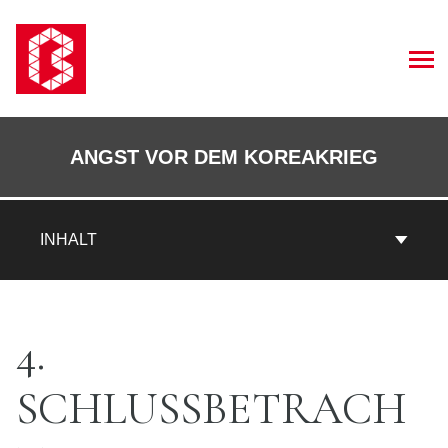
Zum
Inhalt
springen
CHEN
Book
Contents
ANGST VOR DEM KOREAKRIEG
Navigation
INHALT
4.
SCHLUSSBETRACH